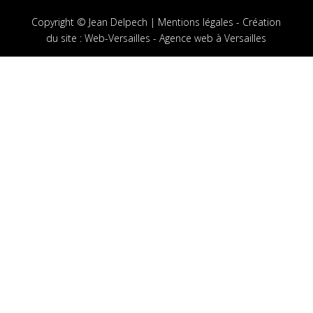
Copyright © Jean Delpech |
Mentions légales
-
Création
du site
:
Web-Versailles - Agence web à Versailles