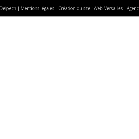
 Delpech |
Mentions légales
-
Création du site
:
Web-Versailles - Agenc