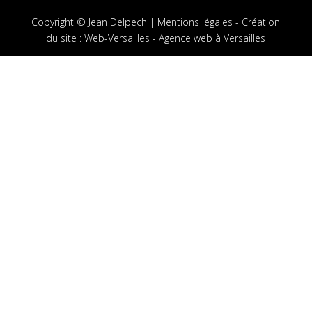
Copyright © Jean Delpech |
Mentions légales
-
Création
du site
:
Web-Versailles - Agence web à Versailles