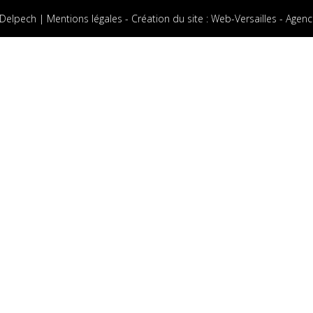
 Delpech |
Mentions légales
-
Création du site
:
Web-Versailles - Agenc