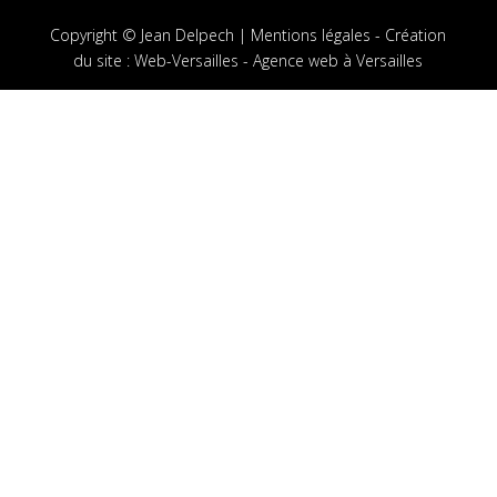
Copyright © Jean Delpech |
Mentions légales
-
Création
du site
:
Web-Versailles - Agence web à Versailles