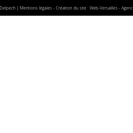
 Delpech |
Mentions légales
-
Création du site
:
Web-Versailles - Agenc