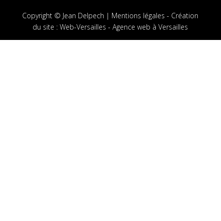
Copyright © Jean Delpech |
Mentions légales
-
Création
du site
:
Web-Versailles - Agence web à Versailles