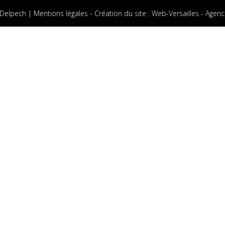
 Delpech |
Mentions légales
-
Création du site
:
Web-Versailles - Agenc