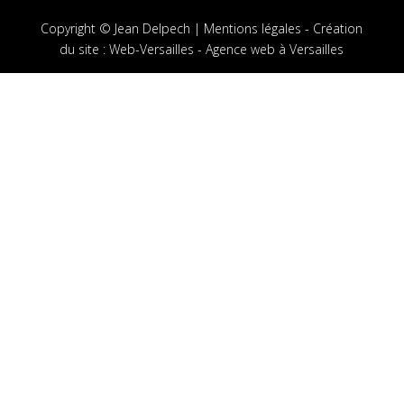
Copyright © Jean Delpech |
Mentions légales
-
Création
du site
:
Web-Versailles - Agence web à Versailles