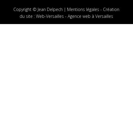
Copyright © Jean Delpech |
Mentions légales
-
Création
du site
:
Web-Versailles - Agence web à Versailles