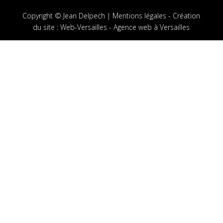
Copyright © Jean Delpech |
Mentions légales
-
Création
du site
:
Web-Versailles - Agence web à Versailles