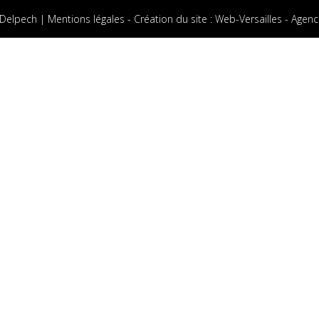
 Delpech |
Mentions légales
-
Création du site
:
Web-Versailles - Agenc