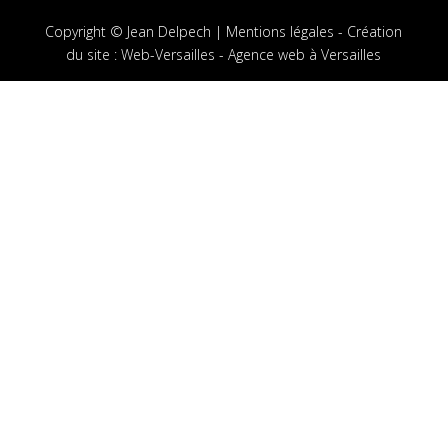
Copyright © Jean Delpech |
Mentions légales
-
Création
du site
:
Web-Versailles - Agence web à Versailles