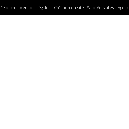
 Delpech |
Mentions légales
-
Création du site
:
Web-Versailles - Agenc