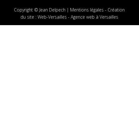
Copyright © Jean Delpech |
Mentions légales
-
Création
du site
:
Web-Versailles - Agence web à Versailles