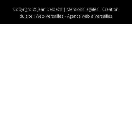
Copyright © Jean Delpech |
Mentions légales
-
Création
du site
:
Web-Versailles - Agence web à Versailles