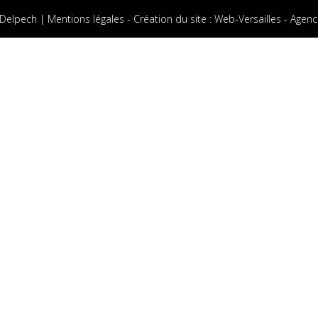
 Delpech |
Mentions légales
-
Création du site
:
Web-Versailles - Agenc