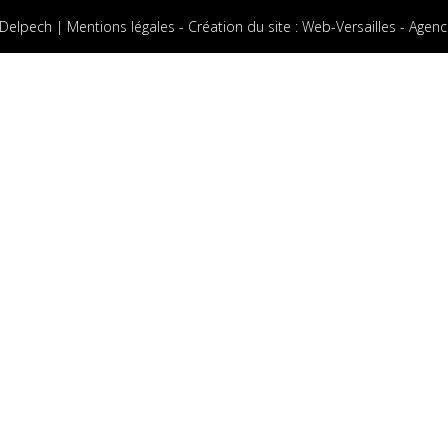
 Delpech |
Mentions légales
-
Création du site
:
Web-Versailles - Agenc