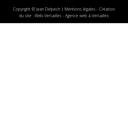
Copyright © Jean Delpech |
Mentions légales
-
Création
du site
:
Web-Versailles - Agence web à Versailles