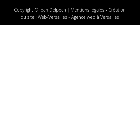
Copyright © Jean Delpech |
Mentions légales
-
Création
du site
:
Web-Versailles - Agence web à Versailles