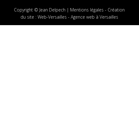
Copyright © Jean Delpech |
Mentions légales
-
Création
du site
:
Web-Versailles - Agence web à Versailles