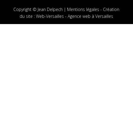
Copyright © Jean Delpech |
Mentions légales
-
Création
du site
:
Web-Versailles - Agence web à Versailles