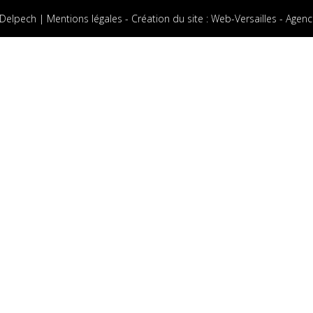
 Delpech |
Mentions légales
-
Création du site
:
Web-Versailles - Agenc