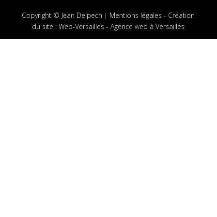
Copyright © Jean Delpech |
Mentions légales
-
Création
du site
:
Web-Versailles - Agence web à Versailles