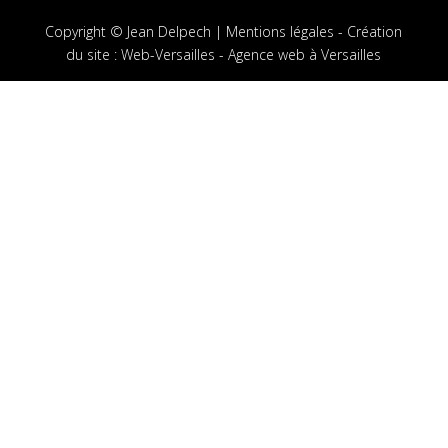
Copyright © Jean Delpech |
Mentions légales
-
Création
du site
:
Web-Versailles - Agence web à Versailles