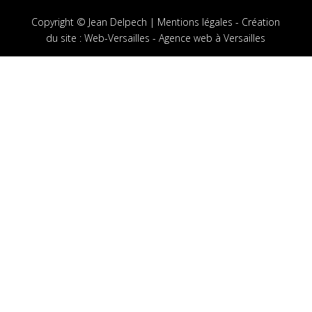
Copyright © Jean Delpech |
Mentions légales
-
Création
du site
:
Web-Versailles - Agence web à Versailles