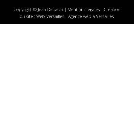
Copyright © Jean Delpech |
Mentions légales
-
Création
du site
:
Web-Versailles - Agence web à Versailles