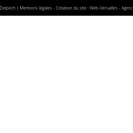
 Delpech |
Mentions légales
-
Création du site
:
Web-Versailles - Agenc