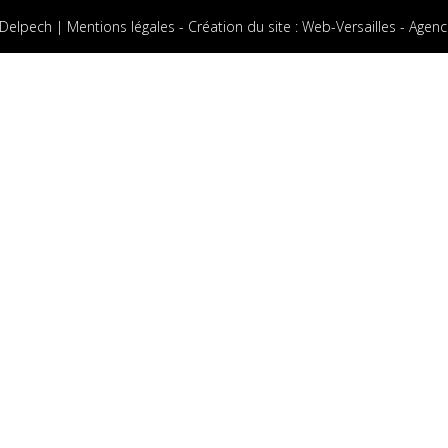
 Delpech |
Mentions légales
-
Création du site
:
Web-Versailles - Agenc