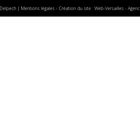
 Delpech |
Mentions légales
-
Création du site
:
Web-Versailles - Agenc