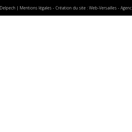
 Delpech |
Mentions légales
-
Création du site
:
Web-Versailles - Agenc