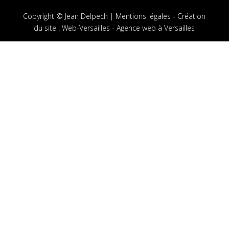
Copyright © Jean Delpech |
Mentions légales
-
Création
du site
:
Web-Versailles - Agence web à Versailles