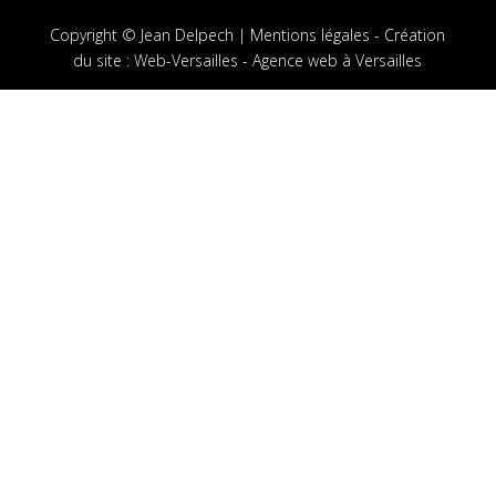
Copyright © Jean Delpech |
Mentions légales
-
Création
du site
:
Web-Versailles - Agence web à Versailles