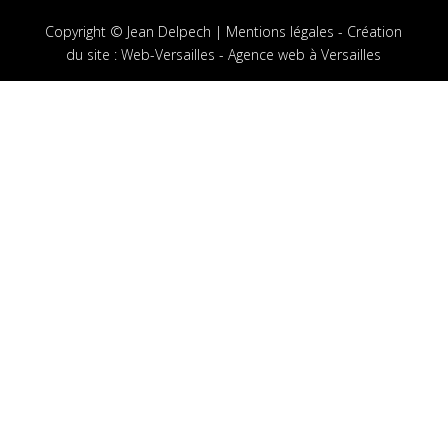
Copyright © Jean Delpech |
Mentions légales
-
Création
du site
:
Web-Versailles - Agence web à Versailles