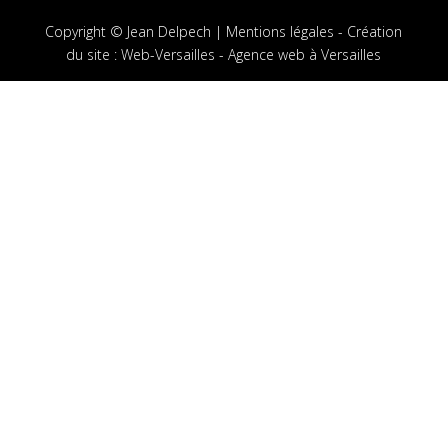
Copyright © Jean Delpech |
Mentions légales
-
Création
du site
:
Web-Versailles - Agence web à Versailles