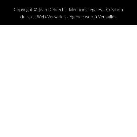
Copyright © Jean Delpech |
Mentions légales
-
Création
du site
:
Web-Versailles - Agence web à Versailles