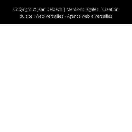
Copyright © Jean Delpech |
Mentions légales
-
Création
du site
:
Web-Versailles - Agence web à Versailles