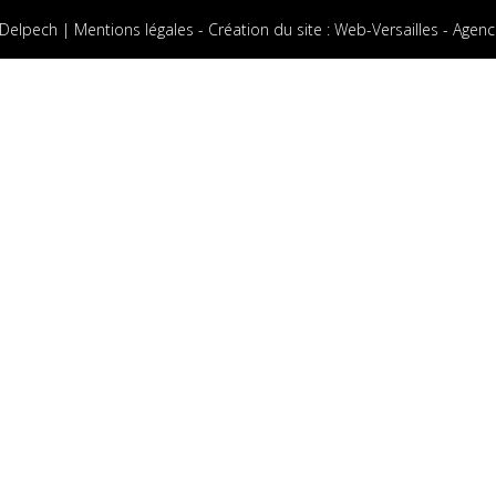
 Delpech |
Mentions légales
-
Création du site
:
Web-Versailles - Agenc