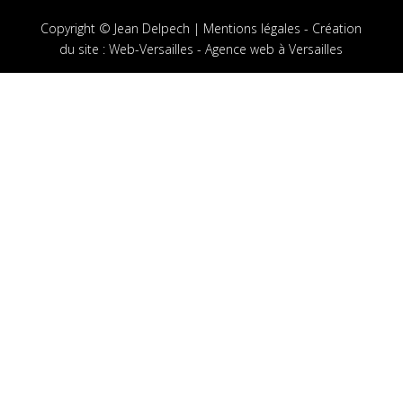
Copyright © Jean Delpech |
Mentions légales
-
Création
du site
:
Web-Versailles - Agence web à Versailles