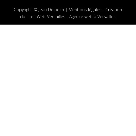
Copyright © Jean Delpech |
Mentions légales
-
Création
du site
:
Web-Versailles - Agence web à Versailles