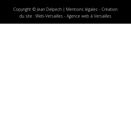
Copyright © Jean Delpech |
Mentions légales
-
Création
du site
:
Web-Versailles - Agence web à Versailles