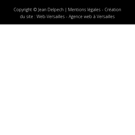
Copyright © Jean Delpech |
Mentions légales
-
Création
du site
:
Web-Versailles - Agence web à Versailles