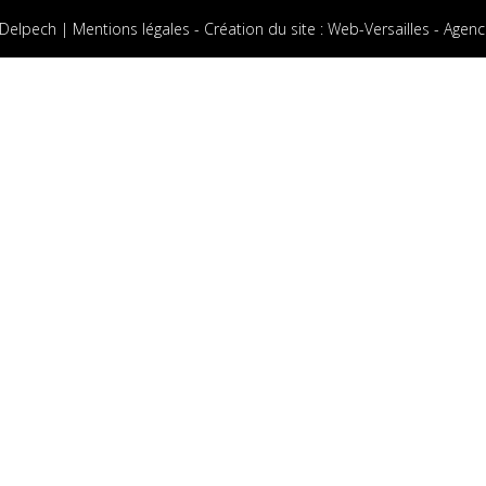
 Delpech |
Mentions légales
-
Création du site
:
Web-Versailles - Agenc