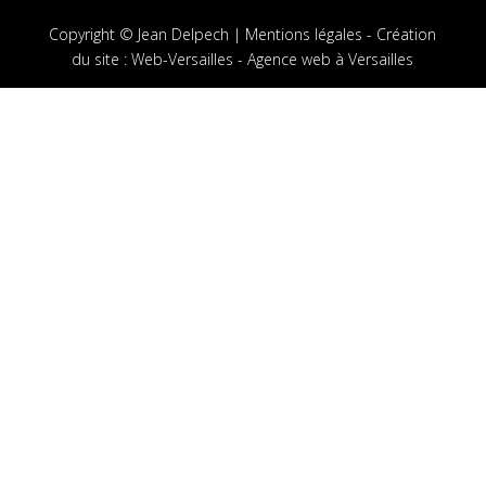
Copyright © Jean Delpech |
Mentions légales
-
Création
du site
:
Web-Versailles - Agence web à Versailles