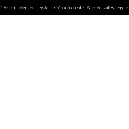
 Delpech |
Mentions légales
-
Création du site
:
Web-Versailles - Agenc