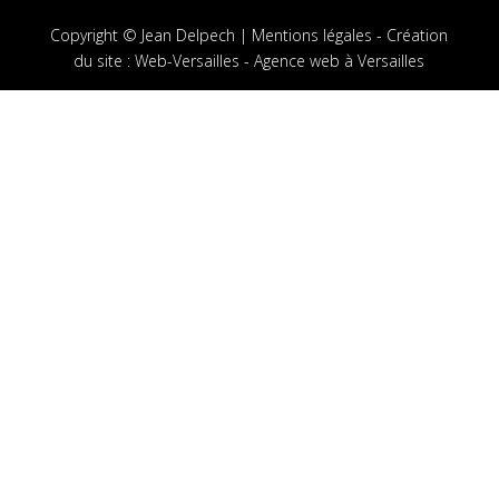
Copyright © Jean Delpech |
Mentions légales
-
Création
du site
:
Web-Versailles - Agence web à Versailles