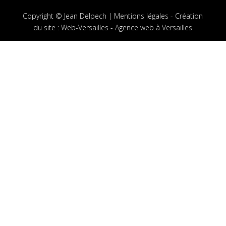
Copyright © Jean Delpech |
Mentions légales
-
Création
du site
:
Web-Versailles - Agence web à Versailles