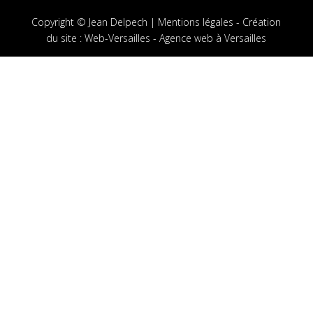
Copyright © Jean Delpech |
Mentions légales
-
Création
du site
:
Web-Versailles - Agence web à Versailles