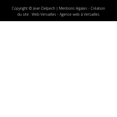
Copyright © Jean Delpech |
Mentions légales
-
Création
du site
:
Web-Versailles - Agence web à Versailles