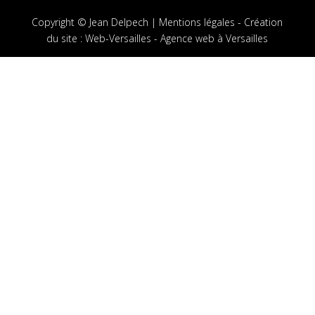
Copyright © Jean Delpech |
Mentions légales
-
Création
du site
:
Web-Versailles - Agence web à Versailles